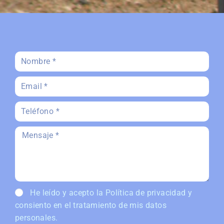
He leído y acepto la
Política de privacidad
y
consiento en el tratamiento de mis datos
personales.