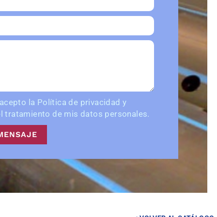
 acepto la
Política de privacidad
y
l tratamiento de mis datos personales.
MENSAJE