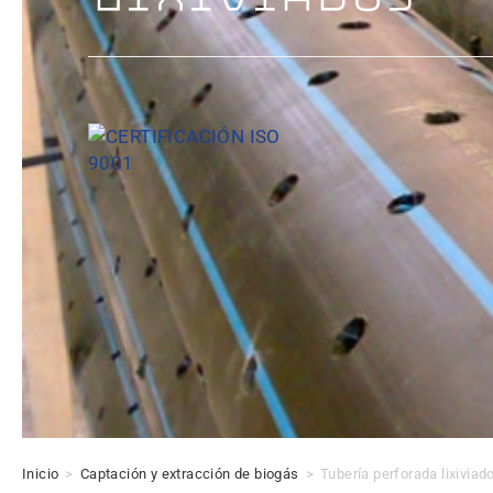
Inicio
>
Captación y extracción de biogás
>
Tubería perforada lixiviad