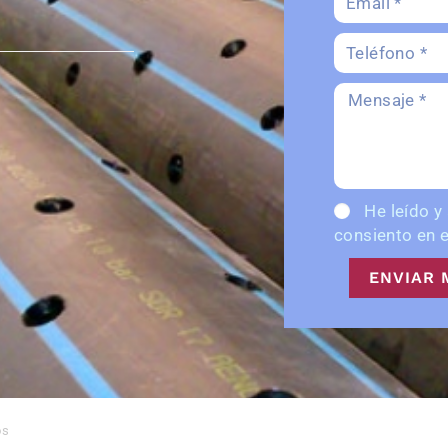
He leído y
consiento en e
ENVIAR 
os