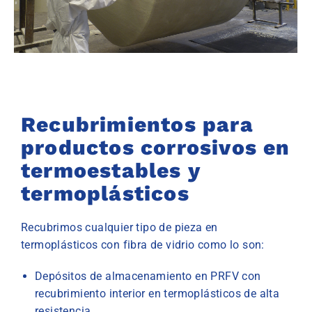
RECUBRIMIENTOS
Recubrimos cualquier tipo de pieza en
termoplásticos
Recubrimientos para
productos corrosivos en
PIDE PRESUPUESTO SIN
COMPROMISO
termoestables y
termoplásticos
Recubrimos cualquier tipo de pieza en
termoplásticos con fibra de vidrio como lo son:
Depósitos de almacenamiento en PRFV con
recubrimiento interior en termoplásticos de alta
resistencia.