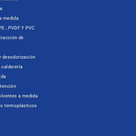
a
a medida
 PE , PVDF Y PVC
tracción de
y desodorización
calderería
ida
etención
olventes a medida
os termoplásticos