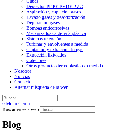
Cubas
Depósitos PP PE PVDF PVC
Aspiración y captación gases
Lavado gases y desodorización
Depuración gases
Bombas anticorrosivas
Mecanizados calderería plástica
Sistemas retención
Turbinas y envolventes a medida
Captación y extracción biogás
Extracción lixiviados
Colectores
Otros productos termoplásticos a medida
Nosotros
Noticias
Contacto
Alternar búsqueda de la web
0
Menú
Cerrar
Buscar en esta web
Blog