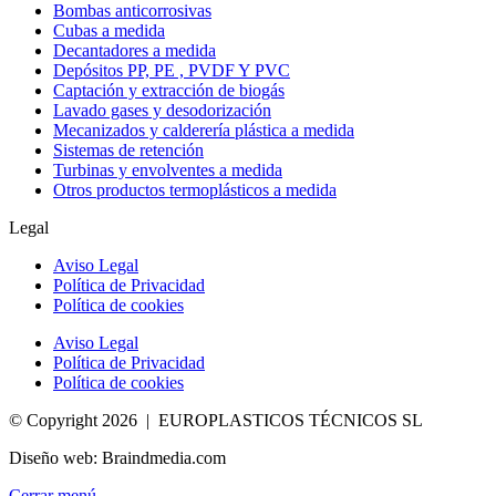
Bombas anticorrosivas
Cubas a medida
Decantadores a medida
Depósitos PP, PE , PVDF Y PVC
Captación y extracción de biogás
Lavado gases y desodorización
Mecanizados y calderería plástica a medida
Sistemas de retención
Turbinas y envolventes a medida
Otros productos termoplásticos a medida
Legal
Aviso Legal
Política de Privacidad
Política de cookies
Aviso Legal
Política de Privacidad
Política de cookies
© Copyright 2026 | EUROPLASTICOS TÉCNICOS SL
Diseño web: Braindmedia.com
Cerrar menú