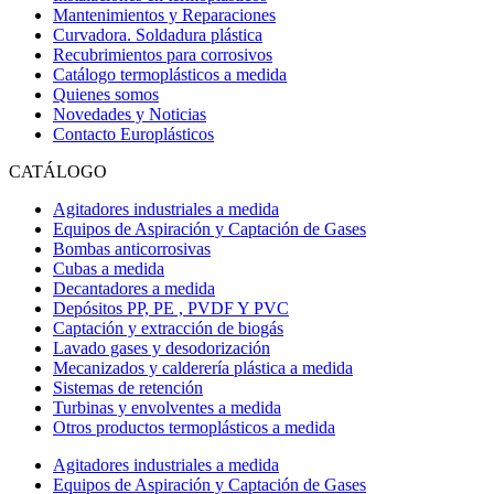
Mantenimientos y Reparaciones
Curvadora. Soldadura plástica
Recubrimientos para corrosivos
Catálogo termoplásticos a medida
Quienes somos
Novedades y Noticias
Contacto Europlásticos
CATÁLOGO
Agitadores industriales a medida
Equipos de Aspiración y Captación de Gases
Bombas anticorrosivas
Cubas a medida
Decantadores a medida
Depósitos PP, PE , PVDF Y PVC
Captación y extracción de biogás
Lavado gases y desodorización
Mecanizados y calderería plástica a medida
Sistemas de retención
Turbinas y envolventes a medida
Otros productos termoplásticos a medida
Agitadores industriales a medida
Equipos de Aspiración y Captación de Gases