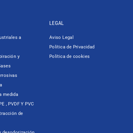
LEGAL
ustriales a
Aviso Legal
Política de Privacidad
iración y
Política de cookies
Gases
rrosivas
a
a medida
 PE , PVDF Y PVC
tracción de
y desodorización