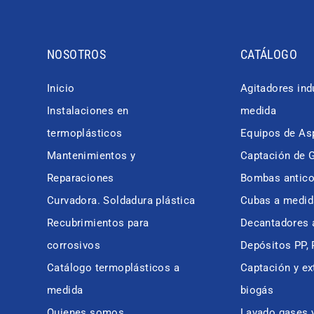
NOSOTROS
CATÁLOGO
Inicio
Agitadores ind
Instalaciones en
medida
termoplásticos
Equipos de Asp
Mantenimientos y
Captación de 
Reparaciones
Bombas antico
Curvadora. Soldadura plástica
Cubas a medid
Recubrimientos para
Decantadores 
corrosivos
Depósitos PP,
Catálogo termoplásticos a
Captación y ex
medida
biogás
Quienes somos
Lavado gases 