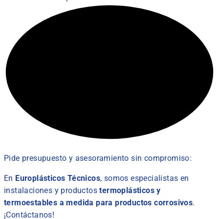
Pide presupuesto y asesoramiento sin compromiso:
En
Europlásticos Técnicos
, somos especialistas en
instalaciones y productos
termoplásticos y
termoestables a medida para productos corrosivos
.
¡Contáctanos!