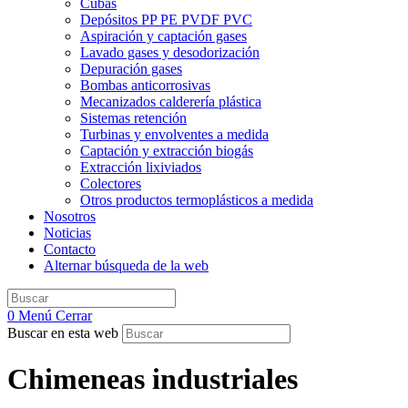
Cubas
Depósitos PP PE PVDF PVC
Aspiración y captación gases
Lavado gases y desodorización
Depuración gases
Bombas anticorrosivas
Mecanizados calderería plástica
Sistemas retención
Turbinas y envolventes a medida
Captación y extracción biogás
Extracción lixiviados
Colectores
Otros productos termoplásticos a medida
Nosotros
Noticias
Contacto
Alternar búsqueda de la web
0
Menú
Cerrar
Buscar en esta web
Chimeneas industriales