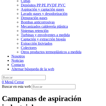
Cubas
Depósitos PP PE PVDF PVC
Aspiración y captación gases
Lavado gases y desodorización
Depuración gases
Bombas anticorrosivas
Mecanizados calderería plástica
Sistemas retención
Turbinas y envolventes a medida
Captación y extracción biogás
Extracción lixiviados
Colectores
Otros productos termoplásticos a medida
Nosotros
Noticias
Contacto
Alternar búsqueda de la web
0
Menú
Cerrar
Buscar en esta web
Campanas de aspiración